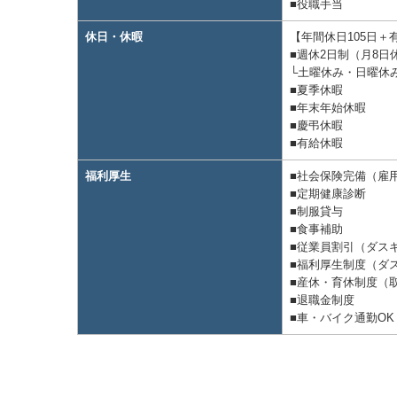
■役職⼿当
休⽇・休暇
【年間休⽇105⽇＋
■週休2⽇制（⽉8⽇
└⼟曜休み・⽇曜休
■夏季休暇
■年末年始休暇
■慶弔休暇
■有給休暇
福利厚生
■社会保険完備（雇
■定期健康診断
■制服貸与
■⾷事補助
■従業員割引（ダス
■福利厚⽣制度（ダ
■産休・育休制度（
■退職⾦制度
■⾞・バイク通勤O