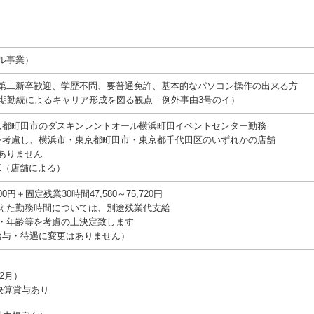
ル事業）
第二新卒歓迎、学歴不問、要普通免許、基本的なパソコン操作の出来る方
長期勤続によるキャリア形成を図る観点 例外事由3号のイ）
京都町田市のダスキンレントオール横浜町田イベントセンター勤務
を考慮し、横浜市・東京都町田市・東京都千代田区のいずれかの店舗
ありません
K（店舗による）
000円＋固定残業30時間47,580～75,720円
えた勤務時間については、別途残業代支給
・年齢等を考慮の上決定致します
給与・待遇に変更はありません）
2⽉）
決算賞与あり