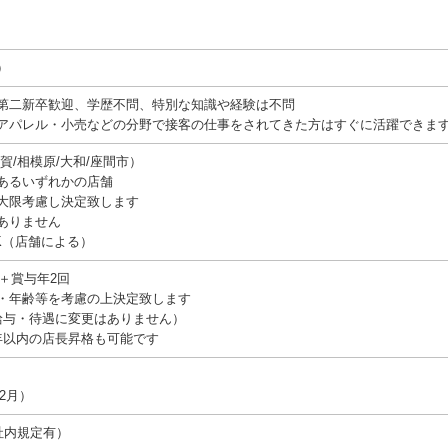
）
第二新卒歓迎、学歴不問、特別な知識や経験は不問
アパレル・小売などの分野で接客の仕事をされてきた方はすぐに活躍できま
賀/相模原/⼤和/座間市）
あるいずれかの店舗
⼤限考慮し決定致します
ありません
K（店舗による）
円＋賞与年2回
・年齢等を考慮の上決定致します
給与・待遇に変更はありません）
年以内の店⻑昇格も可能です
2⽉）
社内規定有）