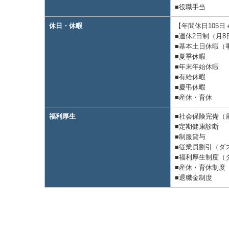
■役職⼿当
休⽇・休暇
【年間休日105
■週休2日制（月8
■基本土日休暇（
■夏季休暇
■年末年始休暇
■有給休暇
■慶弔休暇
■産休・育休
福利厚生
■社会保険完備（
■定期健康診断
■制服貸与
■従業員割引（ダ
■福利厚⽣制度（
■産休・育休制度
■退職⾦制度