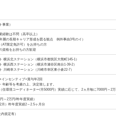
ト事業）
業経験は不問（高卒以上）
若年層の長期キャリア形成を図る観点 例外事由3号のイ）
（AT限定免許可）をお持ちの方
の資格をお持ちの方歓迎
 横浜北ステーション（横浜市都筑区大熊町145-1）
 横浜西ステーション（横浜市瀬谷区南台1-39-2）
 川崎幸ステーション（川崎市幸区東小倉22-7）
円+インセンティブ+賞与年2回
・年齢等を考慮の上、決定致します。
住環境コーディネーター/月5000円）実績に応じて、2ヵ月毎に7000円～2
0円～2万円/昨年度実績）
2月）昨年度実績2～2.5ヶ月分
社内規定有）