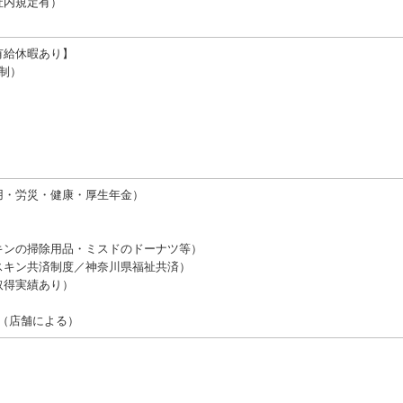
社内規定有）
有給休暇あり】
制）
⽤・労災・健康・厚⽣年⾦）
キンの掃除⽤品・ミスドのドーナツ等）
スキン共済制度／神奈川県福祉共済）
取得実績あり）
K（店舗による）