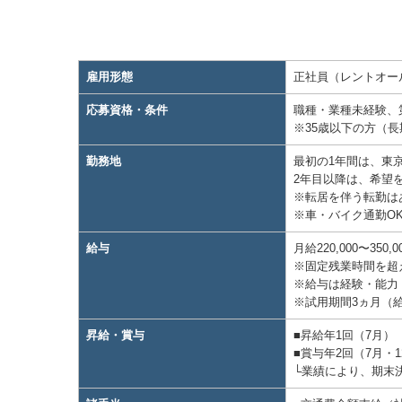
雇用形態
正社員（レントオー
応募資格・条件
職種・業種未経験、
※35歳以下の方（
勤務地
最初の1年間は、東
2年目以降は、希望
※転居を伴う転勤は
※⾞・バイク通勤O
給与
⽉給220,000〜350,
※固定残業時間を超
※給与は経験・能⼒
※試⽤期間3ヵ⽉（
昇給・賞与
■昇給年1回（7⽉）
■賞与年2回（7⽉・1
└業績により、期末