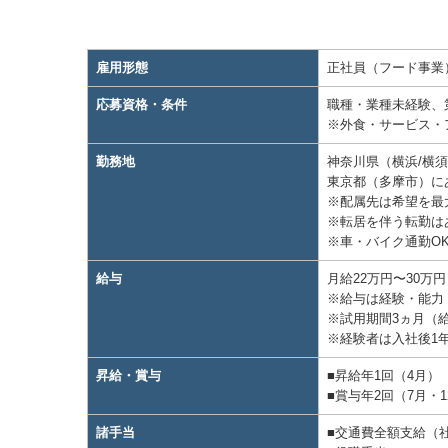
雇用形態
正社員（フード事業
応募資格・条件
職種・業種未経験、
※外食・サービス・
勤務地
神奈川県（横浜/横須
東京都（多摩市）に
※配属先は希望を最
※転居を伴う転勤は
※⾞・バイク通勤O
給与
⽉給22万円〜30万
※給与は経験・能⼒
※試⽤期間3ヵ⽉（
※経験者は⼊社後1
昇給・賞与
■昇給年1回（4⽉）
■賞与年2回（7⽉・1
諸手当
■交通費全額⽀給（