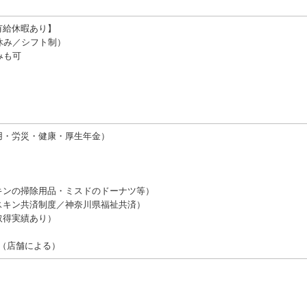
有給休暇あり】
休み／シフト制）
みも可
⽤・労災・健康・厚⽣年⾦）
キンの掃除⽤品・ミスドのドーナツ等）
スキン共済制度／神奈川県福祉共済）
取得実績あり）
K（店舗による）