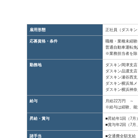
雇用形態
正社員（ダスキン
応募資格・条件
職種・業種未経験
普通自動車運転免
※業務担当者を除
勤務地
ダスキン岡津支店
ダスキン品濃支店
ダスキン瀬谷西支店
ダスキン横浜旭メ
ダスキン横浜神奈川
給与
月給22万円 ～ 
※給与は経験、能
昇給・賞与
■昇給年1回（7月
■賞与年2回（7月
諸手当
■交通費全額支給