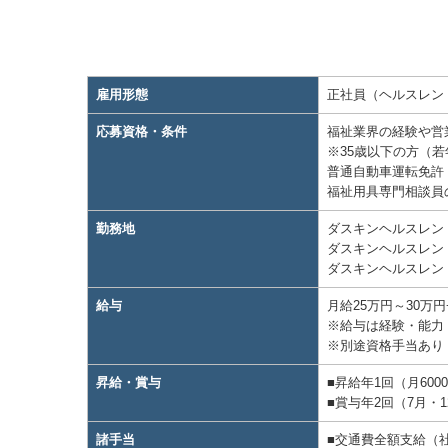
雇用形態
正社員（ヘルスレン
応募資格・条件
福祉業界の経験や営
※35歳以下の方（
普通自動車運転免許
福祉用具専門相談員
勤務地
ダスキンヘルスレント
ダスキンヘルスレント
ダスキンヘルスレント
給与
月給25万円～30万
※給与は経験・能力
※別途資格手当あり（
昇給・賞与
■昇給年1回（月600
■賞与年2回（7月・1
諸手当
■交通費全額⽀給（