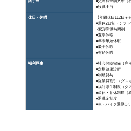
諸手当
■交通費全額⽀給（
■役職⼿当
休⽇・休暇
【年間休日112日＋
■週休2⽇制（シフト
└変形労働時間制
■夏季休暇
■年末年始休暇
■慶弔休暇
■有給休暇
福利厚生
■社会保険完備（雇
■定期健康診断
■制服貸与
■従業員割引（ダス
■福利厚⽣制度（ダ
■産休・育休制度（
■退職⾦制度
■⾞・バイク通勤O