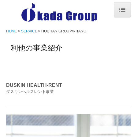
HOME
HOME
SERVICE
HOUHAN GROUP/RITANO
COMPANY
利他の事業紹介
SERVICE
FOOD GROUP
HOUHAN GROUP/OKADAYA
DUSKIN HEALTH-RENT
ダスキンヘルスレント事業
HOUHAN GROUP/RITANO
CONTACT
RECRUIT
LOCATION