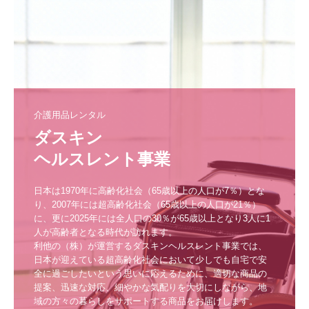
介護用品レンタル
ダスキン

ヘルスレント事業
日本は1970年に高齢化社会（65歳以上の人口が7％）とな
り、2007年には超高齢化社会（65歳以上の人口が21％）
に、更に2025年には全人口の30％が65歳以上となり3人に1
人が高齢者となる時代が訪れます。

利他の（株）が運営するダスキンヘルスレント事業では、
日本が迎えている超高齢化社会において少しでも自宅で安
全に過ごしたいという思いに応えるために、適切な商品の
提案、迅速な対応、細やかな気配りを大切にしながら、地
域の方々の暮らしをサポートする商品をお届けします。