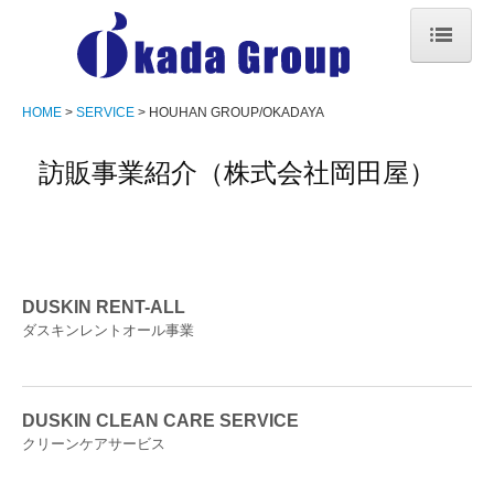
HOME
HOME
SERVICE
HOUHAN GROUP/OKADAYA
COMPANY
訪販事業紹介（株式会社岡田屋）
SERVICE
FOOD GROUP
HOUHAN GROUP/OKADAYA
DUSKIN RENT-ALL
ダスキンレントオール事業
HOUHAN GROUP/RITANO
CONTACT
DUSKIN CLEAN CARE SERVICE
RECRUIT
クリーンケアサービス
LOCATION